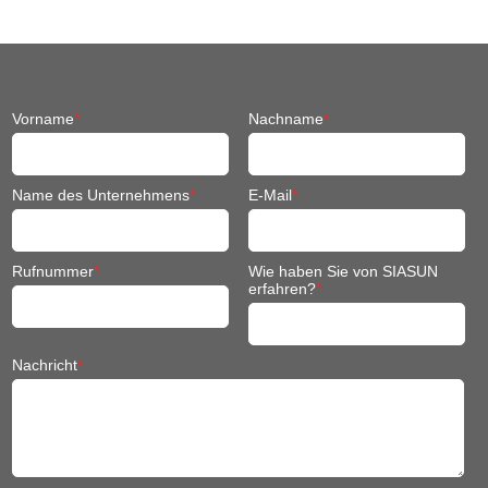
Name des Unternehmens
*
E-Mail
*
Rufnummer
*
Wie haben Sie von SIASUN
erfahren?
*
Nachricht
*
Ich bin damit einverstanden, weitere Mitteilungen von Siasun zu
erhalten.
《隐私政策》
*