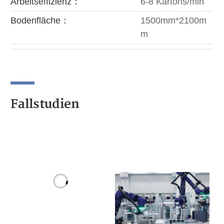
Arbeitseffizienz：
6-8 Kartons/min
Bodenfläche：
1500mm*2100m
m
Fallstudien
Intelligenter
Straits Nebula
Inspektionsarbeitspl
Intelligent