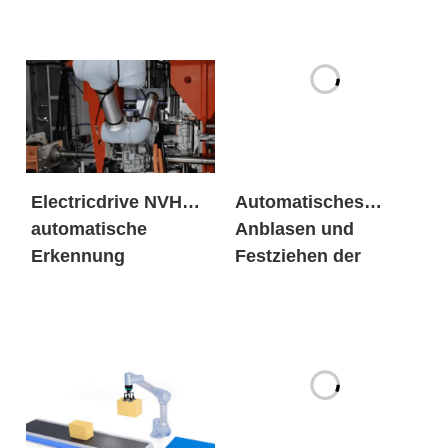
Electricdrive NVH
Automatisches
automatische
Anblasen und
Erkennung
Festziehen der
Nägel
Palettierprozess
Lenkradschaumteile
Paketlösungen
TrennmittelSprühen