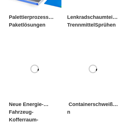
Neue Energie-
Containerschweiße
Fahrzeug-
n
Kofferraum-
Batteriepacks
verschärft
Vorname
*
Nachname
*