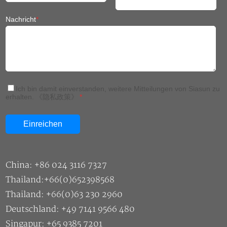
Nachricht
*
Ich bin damit einverstanden, weitere Mitteilungen von Siasun zu
erhalten.
《隐私政策》
*
China: +86 024 3116 7327
Thailand:+66(0)652398568
Thailand: +66(0)63 230 2960
Deutschland: +49 7141 9566 480
Singapur: +65 9385 7201