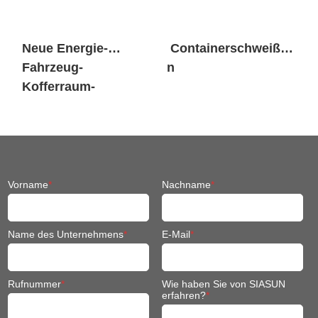
Neue Energie-
Containerschweiße
Fahrzeug-
n
Kofferraum-
Batteriepacks
verschärft
Vorname
*
Nachname
*
Name des Unternehmens
*
E-Mail
*
Rufnummer
*
Wie haben Sie von SIASUN
erfahren?
*