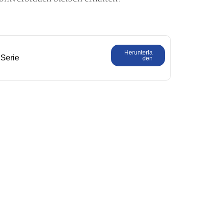
Herunterla
 Serie
den