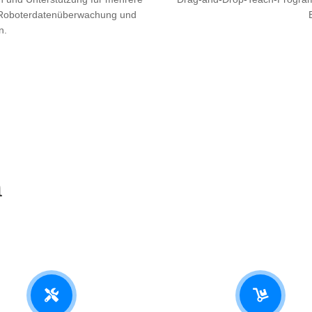
r Roboterdatenüberwachung und
n.
h