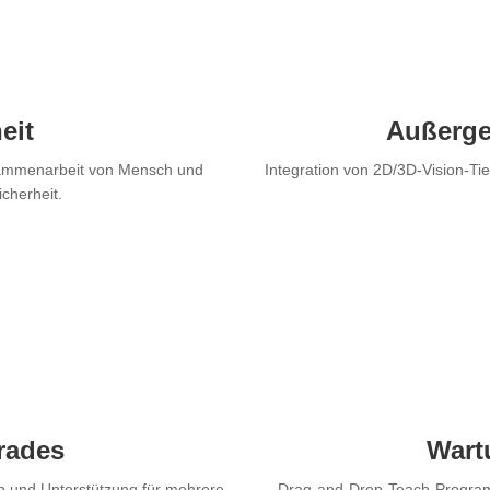
eit
Außerge
usammenarbeit von Mensch und
Integration von 2D/3D-Vision-Ti
cherheit.
rades
Wart
en und Unterstützung für mehrere
Drag-and-Drop-Teach-Program