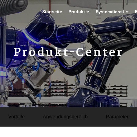
Startseite
Produkt
Systemdienst
Produkt-Center
Vorteile
Anwendungsbereich
Parameter