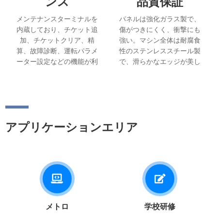
ンス
品質保証
メンテナンスターミナルを
パネルは強化ガラス製で、
内蔵しており、チケット追
傷がつきにくく、衝撃にも
加、チケットクリア、精
強い。マシン全体は耐腐食
算、故障診断、運転パラメ
性のステンレススチール製
ーター設定などの機能が利
で、滑らかなエッジが美し
用できる。設置面積が小さ
い外観です。.
く、モジュール設計のた
め、メンテナンス時にモジ
ュールをレール上に引き出
すことができ、迅速な故障
アプリケーションエリア
対応が可能。.
メトロ
学校研修