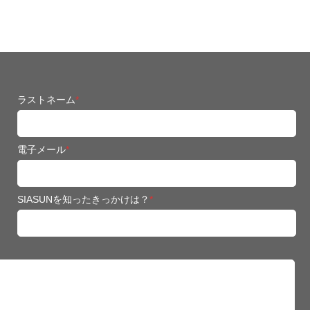
ラストネーム
*
電子メール
*
SIASUNを知ったきっかけは？
*