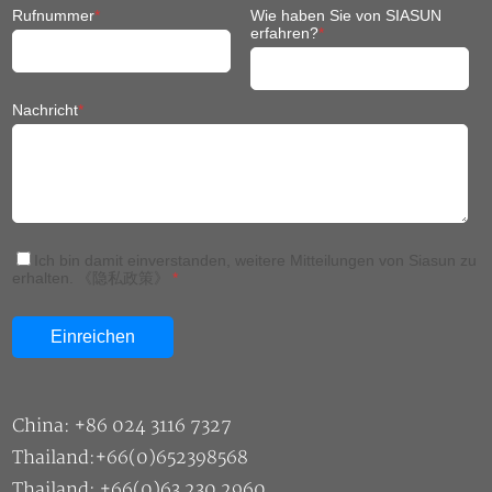
Rufnummer
*
Wie haben Sie von SIASUN
erfahren?
*
Nachricht
*
Ich bin damit einverstanden, weitere Mitteilungen von Siasun zu
erhalten.
《隐私政策》
*
China: +86 024 3116 7327
Thailand:+66(0)652398568
Thailand: +66(0)63 230 2960