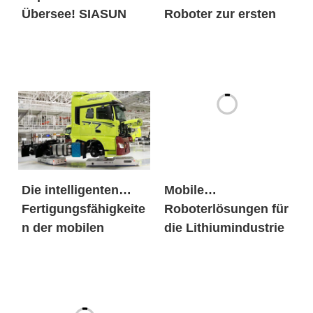
Übersee! SIASUN
Roboter zur ersten
Mobile Roboter
Wahl sowohl für
betreten den
globale
europäischen Markt
Energiekonzerne als
für neue Energien in
auch für
großen Mengen
jahrhundertealte
Automobilmarken?
Die intelligenten
Mobile
Fertigungsfähigkeite
Roboterlösungen für
n der mobilen
die Lithiumindustrie
SIASUN-
Schwerlastroboter