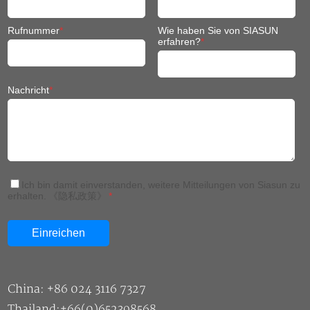
Rufnummer
*
Wie haben Sie von SIASUN
erfahren?
*
Nachricht
*
Ich bin damit einverstanden, weitere Mitteilungen von Siasun zu
erhalten.
《隐私政策》
*
China: +86 024 3116 7327
Thailand:+66(0)652398568