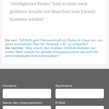
‘intelligenten Riesen’ bald in einer noch
größeren Anzahl von Branchen zum Einsatz
kommen werden!
Die vorl:
SIASUN geht Partnerschaft mit Baidu AI Cloud ein, um
einen innovativen Plan für “Robotik + KI” zu entwerfen”
Die nächste:
Was macht den mobilen SIASUN-Roboter zur
ersten Wahl sowohl für globale Energiekonzerne als auch für
jahrhundertealte Automobilmarken?
Vorname
*
Nachname
*
Name des Unternehmens
*
E-Mail
*