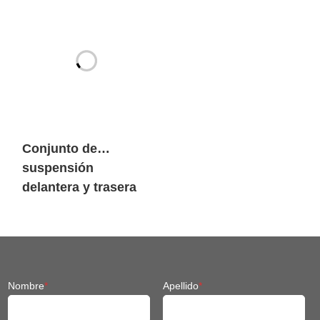
carga pesada
SIASUN
Conjunto de
suspensión
delantera y trasera
Chasis Fit Robot
móvil
Nombre
*
Apellido
*