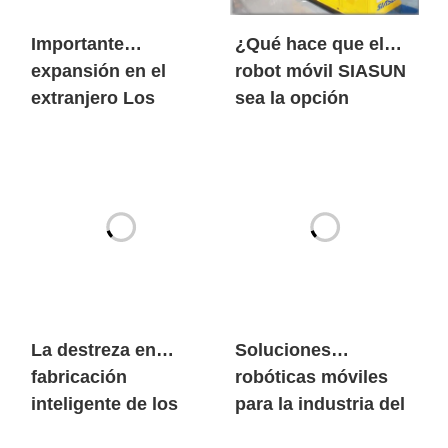
Importante
¿Qué hace que el
expansión en el
robot móvil SIASUN
extranjero Los
sea la opción
robots móviles de
preferida tanto de
SIASUN entran en
los gigantes
grandes volúmenes
mundiales de las
en el mercado
nuevas energías
europeo de las
como de las marcas
nuevas energías
de automóviles
centenarias?
La destreza en
Soluciones
fabricación
robóticas móviles
inteligente de los
para la industria del
robots móviles de
litio