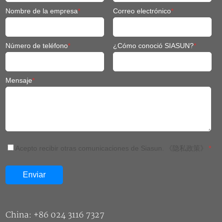
Nombre de la empresa
*
Correo electrónico
*
Número de teléfono
*
¿Cómo conoció SIASUN?
*
Mensaje
*
Acepto recibir otras comunicaciones de Siasun.
《隐私政策》
*
China: +86 024 3116 7327