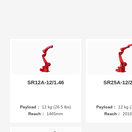
SR12A-12/1.46
SR25A-12/2
Payload：
12 kg (26.5 lbs)
Payload：
12 kg (
Reach：
1465mm
Reach：
201