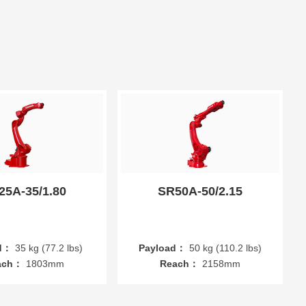
25A-35/1.80
SR50A-50/2.15
d：
35 kg (77.2 lbs)
Payload：
50 kg (110.2 lbs)
ach：
1803mm
Reach：
2158mm