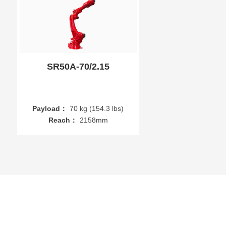
SR50A-70/2.15
Payload：
70 kg (154.3 lbs)
Reach：
2158mm