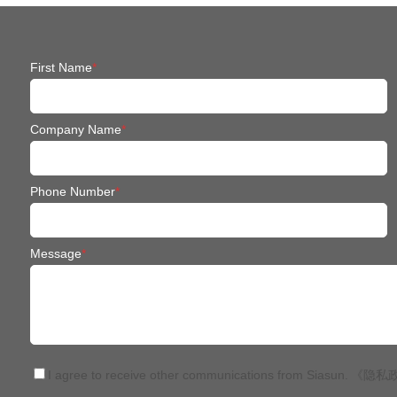
First Name
*
Company Name
*
Phone Number
*
Message
*
I agree to receive other communications from Siasun.
《隐私