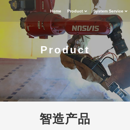
Home
Product
System Service
Product
智造产品