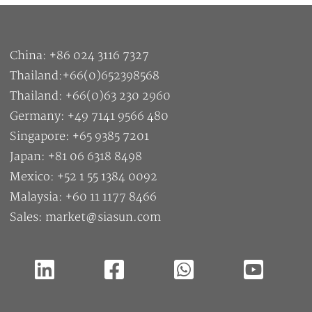
China: +86 024 3116 7327
Thailand:+66(0)652398568
Thailand: +66(0)63 230 2960
Germany: +49 7141 9566 480
Singapore: +65 9385 7201
Japan: +81 06 6318 8498
Mexico: +52 1 55 1384 0092
Malaysia: +60 11 1177 8466
Sales: market@siasun.com