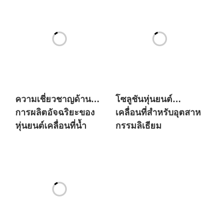
สู่ตลาดพลังงานใหม่ใน
ด้านพลังงานใหม่ระดับ
ยุโรปในปริมาณมาก
โลกและแบรนด์รถยนต์
ที่มีประวัติยาวนานนับ
ศตวรรษ?
ความเชี่ยวชาญด้าน
โซลูชันหุ่นยนต์
การผลิตอัจฉริยะของ
เคลื่อนที่สำหรับอุตสาห
หุ่นยนต์เคลื่อนที่น้ำ
กรรมลิเธียม
หนักมาก SIASUN