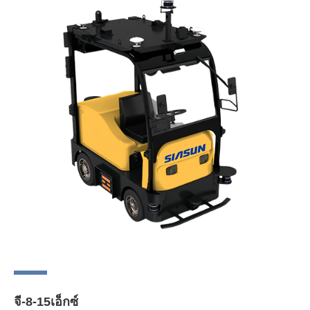
จี-8-15เอ็กซ์