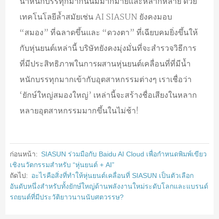
น้ำหนักบรรทุกมากนั้นมีมากมายและหลากหลาย ด้วย
เทคโนโลยีล้ำสมัยเช่น AI SIASUN ยังคงมอบ
“สมอง” ที่ฉลาดขึ้นและ “ดวงตา” ที่เฉียบคมยิ่งขึ้นให้
กับหุ่นยนต์เหล่านี้ บริษัทยังคงมุ่งมั่นที่จะสำรวจวิธีการ
ที่มีประสิทธิภาพในการผสานหุ่นยนต์เคลื่อนที่ที่มีน้ำ
หนักบรรทุกมากเข้ากับอุตสาหกรรมต่างๆ เราเชื่อว่า
‘ยักษ์ใหญ่สมองใหญ่’ เหล่านี้จะสร้างชื่อเสียงในหลาก
หลายอุตสาหกรรมมากขึ้นในไม่ช้า!
ก่อนหน้า:
SIASUN ร่วมมือกับ Baidu AI Cloud เพื่อกำหนดพิมพ์เขียว
เชิงนวัตกรรมสำหรับ “หุ่นยนต์ + AI”
ถัดไป:
อะไรคือสิ่งที่ทำให้หุ่นยนต์เคลื่อนที่ SIASUN เป็นตัวเลือก
อันดับหนึ่งสำหรับทั้งยักษ์ใหญ่ด้านพลังงานใหม่ระดับโลกและแบรนด์
รถยนต์ที่มีประวัติยาวนานนับศตวรรษ?