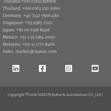
Thailand:+66(0)652398568
Thailand: +66(0)63 230 2960
Germany: +49 7141 9566 480
Singapore: +65 9385 7201
Japan: +81 06 6318 8498
Mexico: +52 1 55 1384 0092
Malaysia: +60 11 1177 8466
Sales: market@siasun.com
Copyright ©2026 SIASUN Robot & Automation CO.,Ltd |