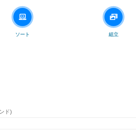
ソート
組立
 ポンド)