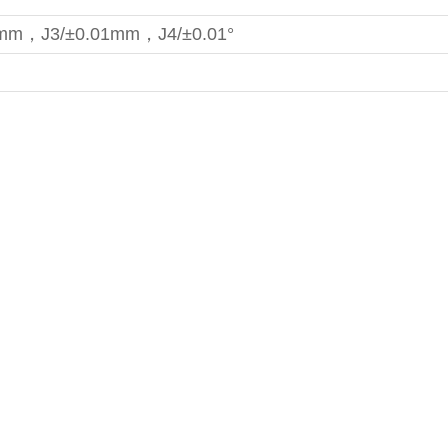
2mm，J3/±0.01mm，J4/±0.01°