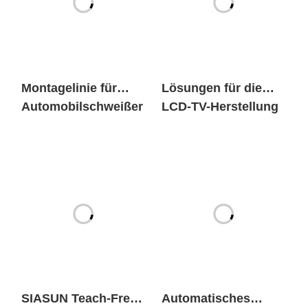
Montagelinie für
Lösungen für die
Automobilschweißer
LCD-TV-Herstellung
SIASUN Teach-Free-
Automatisches
Schweißroboter
Palettiersystem für
fertige Kartons