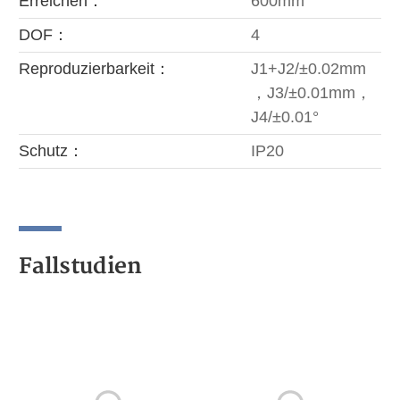
Erreichen：
600mm
DOF：
4
Reproduzierbarkeit：
J1+J2/±0.02mm
，J3/±0.01mm，
J4/±0.01°
Schutz：
IP20
Fallstudien