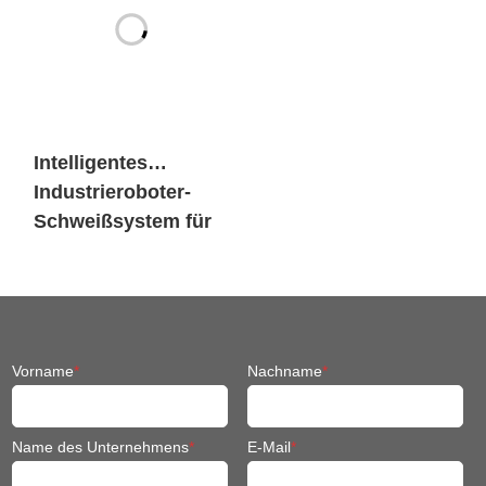
Intelligentes
Industrieroboter-
Schweißsystem für
den Maschinenbau
Vorname
*
Nachname
*
Name des Unternehmens
*
E-Mail
*
Rufnummer
*
Wie haben Sie von SIASUN
erfahren?
*