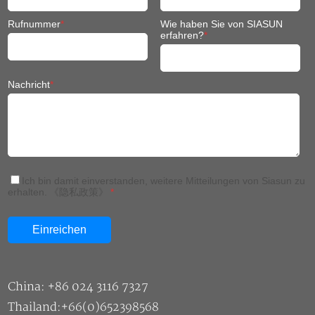
Nachricht
*
Ich bin damit einverstanden, weitere Mitteilungen von Siasun zu
erhalten.
《隐私政策》
*
China: +86 024 3116 7327
Thailand:+66(0)652398568
Thailand: +66(0)63 230 2960
Deutschland: +49 7141 9566 480