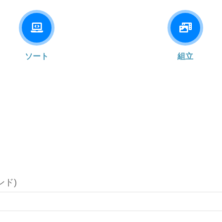
ソート
組立
ポンド)