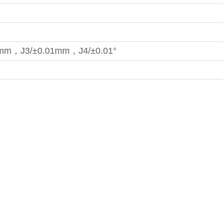
2mm，J3/±0.01mm，J4/±0.01°