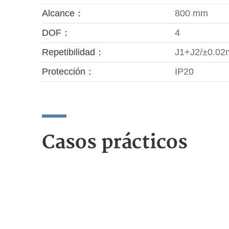
Alcance：
800 mm
DOF：
4
Repetibilidad：
J1+J2/±0.0
Protección：
IP20
Casos prácticos