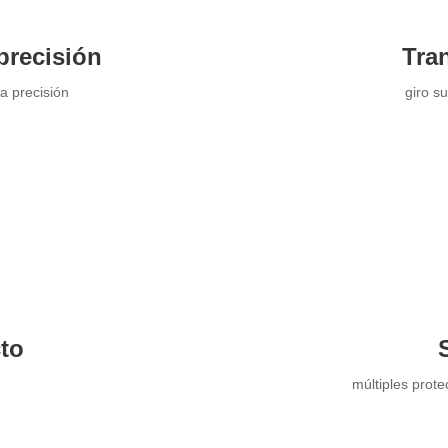
precisión
Tran
la precisión
giro s
to
múltiples prot