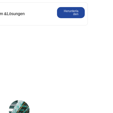
Herunterla
em &Lösungen
den