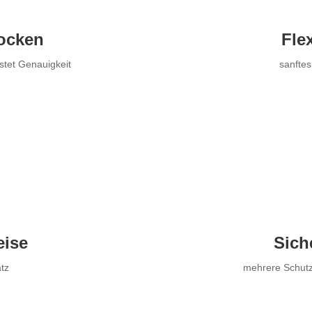
ocken
Fle
stet Genauigkeit
sanftes
ise
Sich
atz
mehrere Schutzv