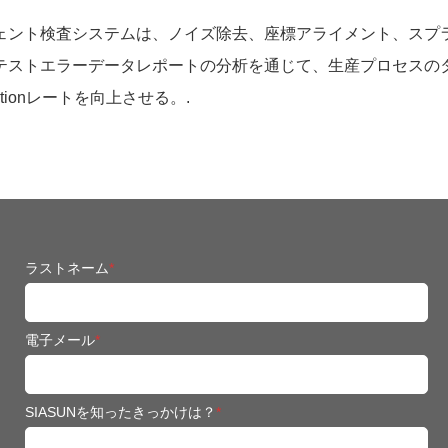
ェント検査システムは、ノイズ除去、座標アライメント、スプ
テストエラーデータレポートの分析を通じて、生産プロセスの
tionレートを向上させる。.
ラストネーム
*
電子メール
*
SIASUNを知ったきっかけは？
*