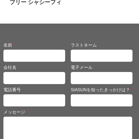
ブリー シャシーフィ
ット 移動ロボット
名前
*
ラストネーム
*
会社名
*
電子メール
*
電話番号
*
SIASUNを知ったきっかけは？
*
メッセージ
*