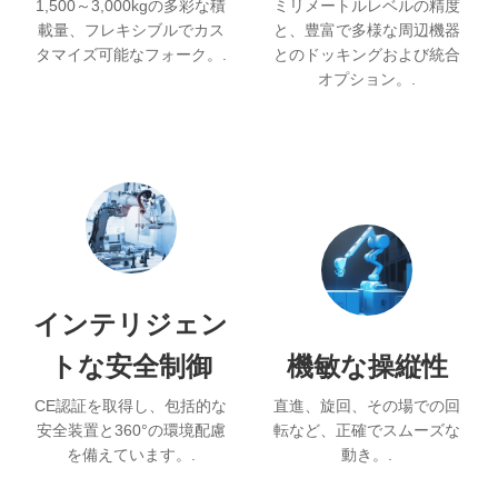
1,500～3,000kgの多彩な積
ミリメートルレベルの精度
載量、フレキシブルでカス
と、豊富で多様な周辺機器
タマイズ可能なフォーク。.
とのドッキングおよび統合
オプション。.
インテリジェン
トな安全制御
機敏な操縦性
CE認証を取得し、包括的な
直進、旋回、その場での回
安全装置と360°の環境配慮
転など、正確でスムーズな
を備えています。.
動き。.