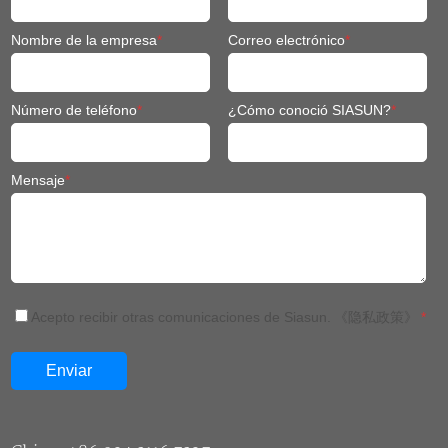
Número de teléfono
*
¿Cómo conoció SIASUN?
*
Mensaje
*
Acepto recibir otras comunicaciones de Siasun.
《隐私政策》
*
China: +86 024 3116 7327
Tailandia: +66(0)652398568
Tailandia: +66(0)63 230 2960