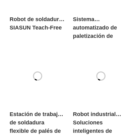
Robot de soldadura
Sistema
SIASUN Teach-Free
automatizado de
paletización de
cajas de cartón
acabadas
Estación de trabajo
Robot industrial
de soldadura
Soluciones
flexible de palés de
inteligentes de
fondo de
soldadura para
contenedor
buques