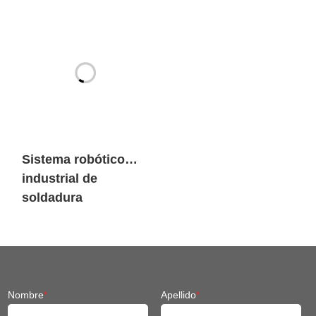
Sistema robótico
industrial de
soldadura
inteligente para
maquinaria de
ingeniería
Nombre
*
Apellido
*
Nombre de la empresa
*
Correo electrónico
*