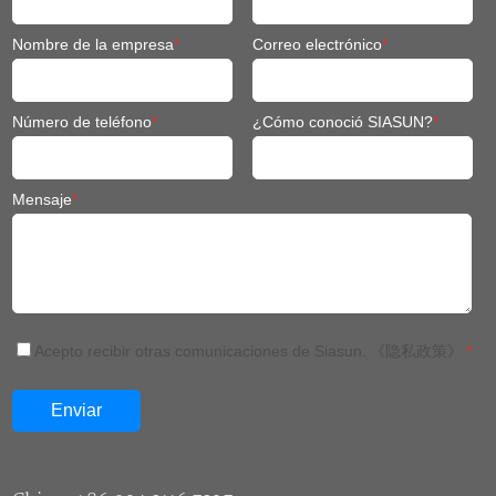
Número de teléfono
*
¿Cómo conoció SIASUN?
*
Mensaje
*
Acepto recibir otras comunicaciones de Siasun.
《隐私政策》
*
China: +86 024 3116 7327
Thailand:+66(0)652398568
Tailandia: +66(0)63 230 2960