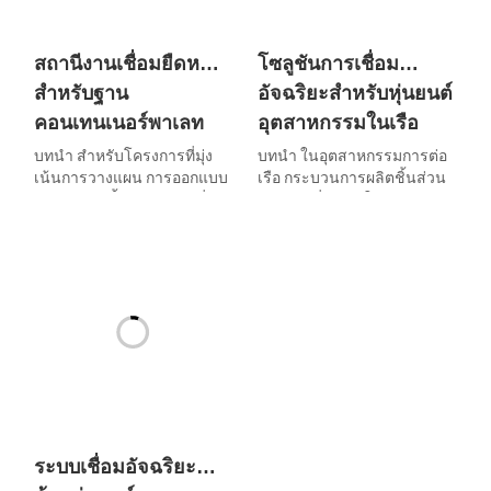
ละเอียดและการปรับแต่ง
ซ้ำ...
สถานีงานเชื่อมยืดหยุ่น
โซลูชันการเชื่อม
สำหรับฐาน
อัจฉริยะสำหรับหุ่นยนต์
คอนเทนเนอร์พาเลท
อุตสาหกรรมในเรือ
บทนำ สำหรับโครงการที่มุ่ง
บทนำ ในอุตสาหกรรมการต่อ
เน้นการวางแผน การออกแบบ
เรือ กระบวนการผลิตชิ้นส่วน
และการจัดตั้งสถานีงานเชื่อม
ประกอบที่สำคัญในสาย
แบบยืดหยุ่นโดยใช้หุ่นยนต์
งานการผลิตตามขั้นตอนเดิม
เชื่อม ซึ่งมุ่งเป้าไปที่พาเลทก้น
กำลังได้รับการปรับปรุงให้มี
ตู้คอนเทนเนอร์ กระบวนการ
ความอัตโนมัติและชาญ
เริ่มต้นด้วยการวางแผนเส้น
ฉลาดยิ่งขึ้น โดยการนำหุ่น
ทางของรอยเชื่อม ซึ่ง
ยนต์ที่ติดตั้งเทคโนโลยีวิสัย
เกี่ยวข้องกับการควบคุมปืน
ทัศน์อัจฉริยะมาใช้ร่วมกับ
เชื่อมให้ติดตามรูปทรงของชิ้น
ระบบฐานข้อมูลผู้เชี่ยวชาญที่
งานตามแผน...
ออกแบบเฉพาะสำหรับการ
ผลิต...
ระบบเชื่อมอัจฉริยะ