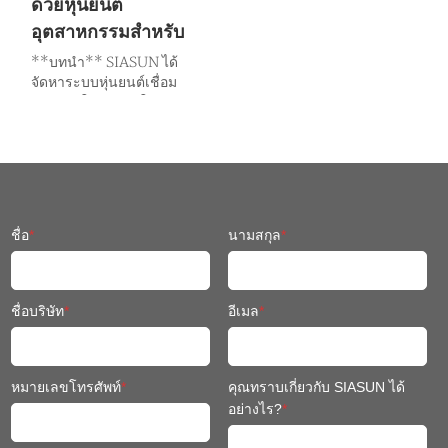
ด้วยหุ่นยนต์
อุตสาหกรรมสำหรับ
เครื่องจักรวิศวกรรม
**บทนำ** SIASUN ได้
จัดหาระบบหุ่นยนต์เชื่อม
อัจฉริยะให้กับผู้นำใน
อุตสาหกรรมเครื่องจักร
ก่อสร้างของจีนอย่างต่อเนื่อง
ทำให้สามารถเชื่อมอัตโนมัติ
สำหรับชิ้นส่วนโครงสร้างต่าง
ๆ ได้ เช่น ตัวถังหน้าและหลัง
ของรถตัก, บูม, แขนหมุน,
ชื่อ
*
นามสกุล
*
ห้องโดยสาร, ฝากระโปรง
เครื่องยนต์, โครงรถขุด, และ
อื่น ๆ
ชื่อบริษัท
*
อีเมล
*
หมายเลขโทรศัพท์
*
คุณทราบเกี่ยวกับ SIASUN ได้
อย่างไร?
*