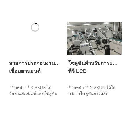
สายการประกอบงาน
โซลูชันสำหรับการผลิต
เชื่อมยานยนต์
ทีวี LCD
**บทนำ** SIASUN ได้
**บทนำ** SIASUN ได้ให้
จัดหาผลิตภัณฑ์และโซลูชัน
บริการโซลูชันการผลิต
หุ่นยนต์อุตสาหกรรมให้กับผู้
อัจฉริยะแบบครบวงจรอย่าง
ผลิตรถยนต์ในประเทศหลาย
ต่อเนื่องแก่ผู้ผลิตโทรทัศน์ชั้น
รายอย่างต่อเนื่อง เช่น FAW,
นำระดับโลก เช่น Hisense,
Brilliance, Geely, JAC และ
Skyworth, TCL และอื่น ๆ
Great Wall ผลิตภัณฑ์เหล่า
โซลูชันเหล่านี้ครอบคลุม
นี้ช่วยให้โรงงานประกอบ
ผลิตภัณฑ์โทรทัศน์หลาก