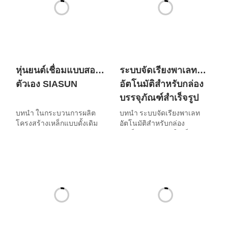
รถยนต์สามารถทำงานต่าง ๆ
หลายประเภท อาทิ โทรทัศน์
ได้ เช่น การจัดการตัวถัง การ
จอแบน, โทรทัศน์จอโค้ง,
เชื่อมจุด การบีบอัด และการ
และโทรทัศน์ไร้ขอบ พร้อม
ตอกหมุด โดยใช้ความแม่นยำ
ระบบสายการประกอบ
สูงและความเร็วสูง...
อัตโนมัติเต็มรูปแบบ…
หุ่นยนต์เชื่อมแบบสอน
ระบบจัดเรียงพาเลท
ตัวเอง SIASUN
อัตโนมัติสำหรับกล่อง
บรรจุภัณฑ์สำเร็จรูป
บทนำ ในกระบวนการผลิต
บทนำ ระบบจัดเรียงพาเลท
โครงสร้างเหล็กแบบดั้งเดิม
อัตโนมัติสำหรับกล่อง
แม้ว่าจะมีการนำหุ่นยนต์
สำเร็จรูปถูกนำมาใช้เป็นหลัก
เชื่อมมาใช้กันอย่างแพร่หลาย
ในอุตสาหกรรมอาหารและยา
แล้วก็ตาม แต่รูปแบบการ
รวมถึงภาคส่วนที่คล้ายคลึง
เขียนโปรแกรมแบบสอนและ
กัน ณ จุดสิ้นสุดของสายการ
ทำซ้ำของหุ่นยนต์เหล่านี้กลับ
ผลิต ระบบนี้ผสานรวมหุ่น
ไม่เพียงพอเมื่อต้องรับมือกับ
ยนต์จัดเรียงพาเลทที่ทำงาน
งานเชื่อมขนาดใหญ่และซับ
อัตโนมัติในการหยิบ จัดเรียง
ซ้อน ในสถานการณ์ที่ต้องการ
และวางกล่องสำเร็จรูปอย่าง
การปรับแต่งสูงและความ
แม่นยำ...
แม่นยำ การสอนด้วยมืออย่าง