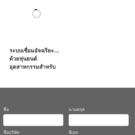
ระบบเชื่อมอัจฉริยะ
ด้วยหุ่นยนต์
อุตสาหกรรมสำหรับ
เครื่องจักรวิศวกรรม
ชื่อ
*
นามสกุล
*
ชื่อบริษัท
*
อีเมล
*
หมายเลขโทรศัพท์
*
คุณทราบเกี่ยวกับ SIASUN ได้