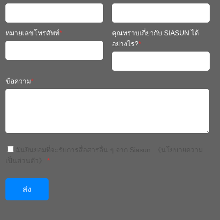
อย่างไร?
*
ข้อความ
*
ฉันยินยอมที่จะรับการสื่อสารอื่น ๆ จาก Siasun.
《นโยบายความ
เป็นส่วนตัว》
*
จีน: +86 024 3116 7327
ประเทศไทย: +66(0)652398568