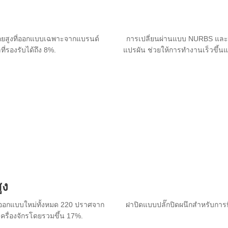
ื่อยสูงที่ออกแบบเฉพาะจากแบรนด์
การเปลี่ยนผ่านแบบ NURBS และก
่รองรับได้ถึง 8%.
แปรผัน ช่วยให้การทำงานเร็วขึ้นแ
ูง
ี่ออกแบบใหม่ทั้งหมด 220 ปราศจาก
ฝาปิดแบบปลั๊กปิดผนึกสำหรับการบิ
ครื่องจักรโดยรวมขึ้น 17%.