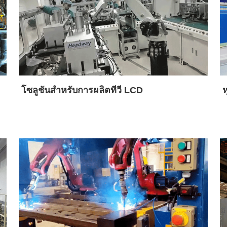
โซลูชันสำหรับการผลิตทีวี LCD