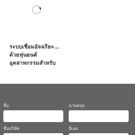
ระบบเชื่อมอัจฉริยะ
ด้วยหุ่นยนต์
อุตสาหกรรมสำหรับ
เครื่องจักรวิศวกรรม
ชื่อ
*
นามสกุล
*
ชื่อบริษัท
*
อีเมล
*
หมายเลขโทรศัพท์
*
คุณทราบเกี่ยวกับ SIASUN ได้