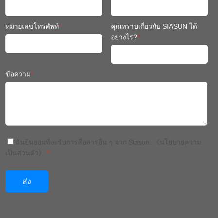
อย่างไร?
*
ข้อความ
*
ฉันยินยอมที่จะรับการสื่อสารอื่น ๆ จาก Siasun.
《นโยบายความ
เป็นส่วนตัว》
*
จีน: +86 024 3116 7327
ประเทศไทย: +66(0)652398568
ประเทศไทย: +66(0)63 230 2960