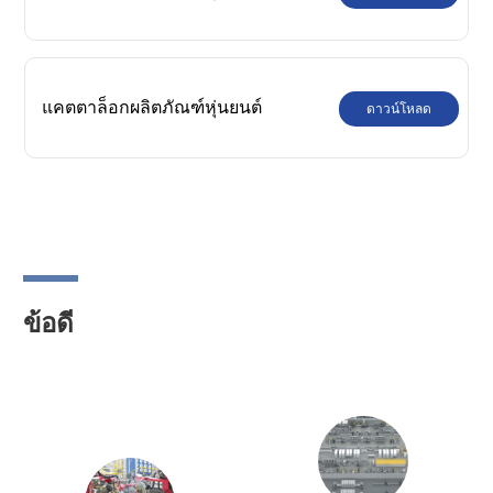
SCARA ของ Siasun
แคตตาล็อกผลิตภัณฑ์หุ่นยนต์
ดาวน์โหลด
อุตสาหกรรม Siasun
ข้อดี