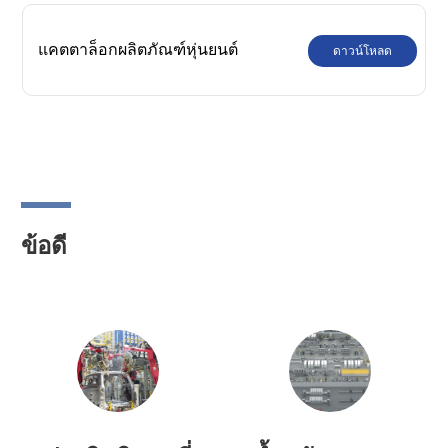
SCARA ของ Siasun
แคตตาล็อกผลิตภัณฑ์หุ่นยนต์
ดาวน์โหลด
อุตสาหกรรม Siasun
ข้อดี