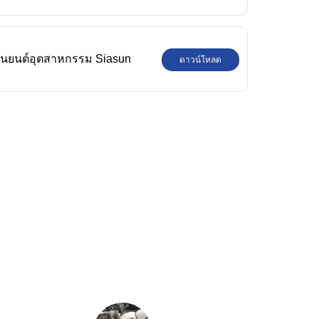
ุ่นยนต์อุตสาหกรรม Siasun
ดาวน์โหลด