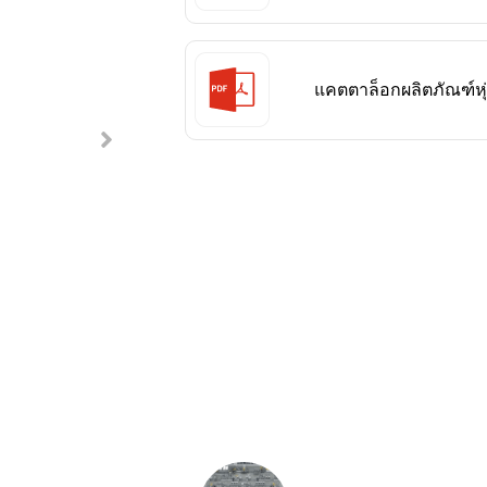
แคตตาล็อกผลิตภัณฑ์ห