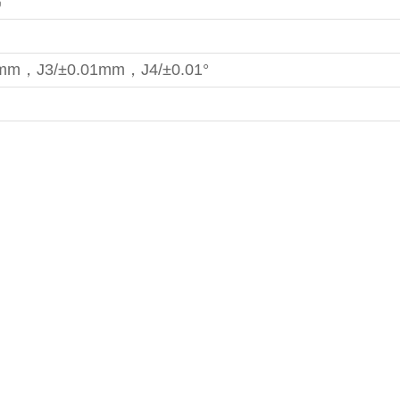
ร
2mm，J3/±0.01mm，J4/±0.01°