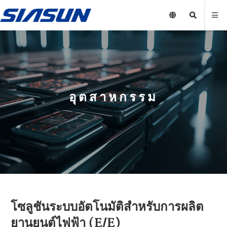
อุตสาหกรรม
โซลูชันระบบอัตโนมัติสำหรับการผลิต
ยานยนต์ไฟฟ้า (E/E)