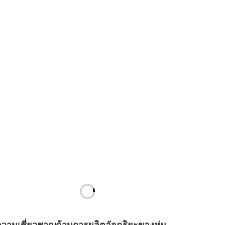
ความเชี่ยวชาญด้านการผลิตอัจฉริยะของหุ่น