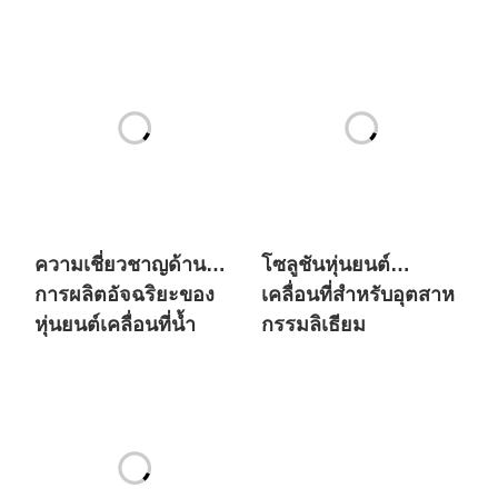
เคลื่อนที่ SIASUN เข้า
สำหรับทั้งยักษ์ใหญ่
สู่ตลาดพลังงานใหม่ใน
ด้านพลังงานใหม่ระดับ
ยุโรปในปริมาณมาก
โลกและแบรนด์รถยนต์
ที่มีประวัติยาวนานนับ
ศตวรรษ?
ความเชี่ยวชาญด้าน
โซลูชันหุ่นยนต์
การผลิตอัจฉริยะของ
เคลื่อนที่สำหรับอุตสาห
หุ่นยนต์เคลื่อนที่น้ำ
กรรมลิเธียม
หนักมาก SIASUN