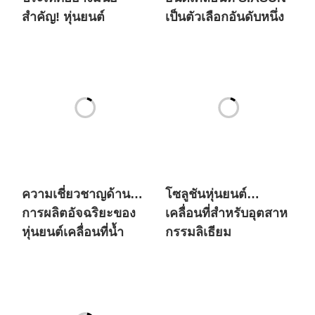
สำคัญ! หุ่นยนต์
เป็นตัวเลือกอันดับหนึ่ง
เคลื่อนที่ SIASUN เข้า
สำหรับทั้งยักษ์ใหญ่
สู่ตลาดพลังงานใหม่ใน
ด้านพลังงานใหม่ระดับ
ยุโรปในปริมาณมาก
โลกและแบรนด์รถยนต์
ที่มีประวัติยาวนานนับ
ศตวรรษ?
ความเชี่ยวชาญด้าน
โซลูชันหุ่นยนต์
การผลิตอัจฉริยะของ
เคลื่อนที่สำหรับอุตสาห
หุ่นยนต์เคลื่อนที่น้ำ
กรรมลิเธียม
หนักมาก SIASUN