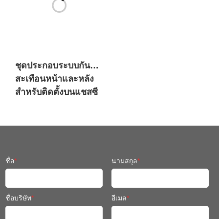
ชุดประกอบระบบกัน
สะเทือนหน้าและหลัง
สำหรับติดตั้งบนแชสซี
หุ่นยนต์เคลื่อนที่
ชื่อ
*
นามสกุล
*
ชื่อบริษัท
*
อีเมล
*
หมายเลขโทรศัพท์
*
คุณทราบเกี่ยวกับ SIASUN ได้
อย่างไร?
*