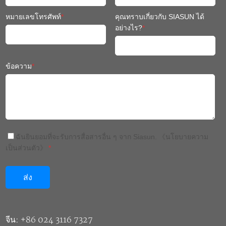
ข้อความ
*
ฉันยินยอมที่จะรับการสื่อสารอื่น ๆ จาก Siasun.
《นโยบายความ
เป็นส่วนตัว》
*
จีน: +86 024 3116 7327
Thailand:+66(0)652398568
ประเทศไทย: +66(0)63 230 2960
เยอรมนี: +49 7141 9566 480