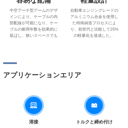
容易な配備
軽量設計
中空アーチ型アームのデザ
自動車エンジングレードの
インにより、ケーブルの内
アルミニウム合金を使用し
部配線が可能になり、ケー
た特殊鋳造プロセスによ
ブルの耐用年数を効果的に
り、前世代と比較して25%
延ばし、狭いスペースでも
の軽量化を達成した。.
より柔軟に姿勢を変えるこ
とができる。.
アプリケーションエリア
溶接
トルクと締め付け