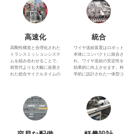
高速化
統合
高剛性構造と合理化された
ワイヤ送給装置はロボット
トランスミッションシステ
本体にコンパクトに統合さ
ムを組み合わせることで、
れ、ワイヤ送給の安定性を
前世代よりも大幅に改善さ
効果的に向上させます。科
れた総合サイクルタイムの
学的に設計された一体型コ
短縮を実現。繰り返し位置
ンジットレイアウトは、ワ
決め精度は40%向上し、作
イヤ送給の安定性とロボッ
業効率は67%向上しまし
トの溶接品質をさらに向上
た。.
させます。.