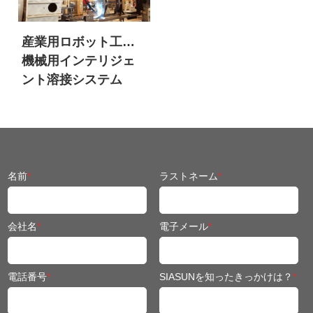
産業用ロボット工学
機械用インテリジェ
ント溶接システム
名前
*
ラストネーム
*
会社名
*
電子メール
*
電話番号
*
SIASUNを知ったきっかけは？
*