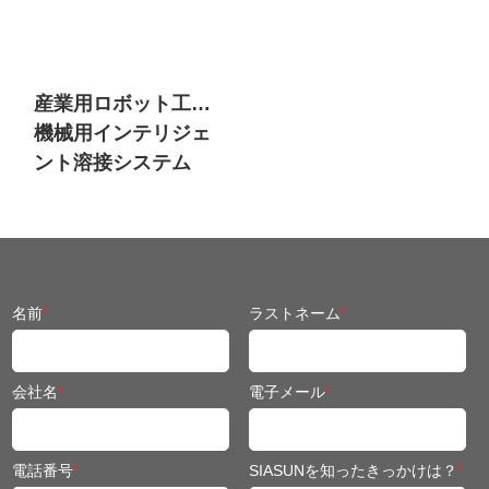
産業用ロボット工学
機械用インテリジェ
ント溶接システム
名前
*
ラストネーム
*
会社名
*
電子メール
*
電話番号
*
SIASUNを知ったきっかけは？
*