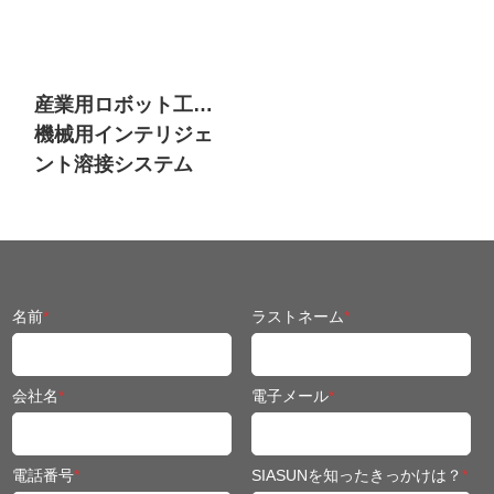
産業用ロボット工学
機械用インテリジェ
ント溶接システム
名前
*
ラストネーム
*
会社名
*
電子メール
*
電話番号
*
SIASUNを知ったきっかけは？
*