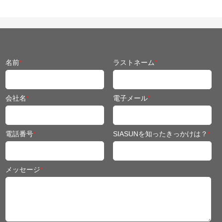
名前
*
ラストネーム
*
会社名
*
電子メール
*
電話番号
*
SIASUNを知ったきっかけは？
*
メッセージ
*