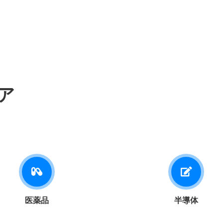
ア
医薬品
半導体