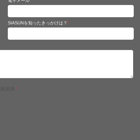
電子メール
*
SIASUNを知ったきっかけは？
*
隐私政策
*