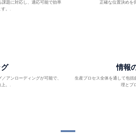
る課題に対応し、適応可能で効率
正確な位置決めを
す。.
ング
情報
グ／アンローディングが可能で、
生産プロセス全体を通して包括
上。.
理とプ