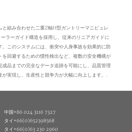
ムと組み合わせた二重Z軸H型ガントリーマニピュレ
ローラーガイド構造を採用し、従来のリニアガイドに
す。このシステムには、衝突や人身事故を効果的に防
トを回避するための慣性検出など、複数の安全機構が
完成品までの完全なデータ追跡を可能にし、品質管理
産が実現し、生産性と競争力が大幅に向上します。.
中国+86 024 3116 7327
タイ+66(0)652398568
タイ+66(0)63 230 2960