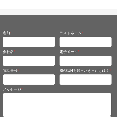
名前
*
ラストネーム
*
会社名
*
電子メール
*
電話番号
*
SIASUNを知ったきっかけは？
*
メッセージ
*