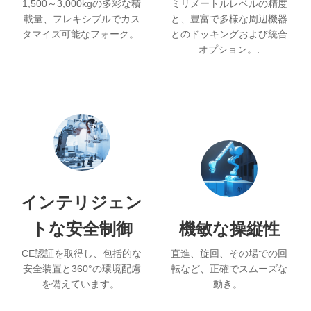
1,500～3,000kgの多彩な積
ミリメートルレベルの精度
載量、フレキシブルでカス
と、豊富で多様な周辺機器
タマイズ可能なフォーク。.
とのドッキングおよび統合
オプション。.
インテリジェン
トな安全制御
機敏な操縦性
CE認証を取得し、包括的な
直進、旋回、その場での回
安全装置と360°の環境配慮
転など、正確でスムーズな
を備えています。.
動き。.