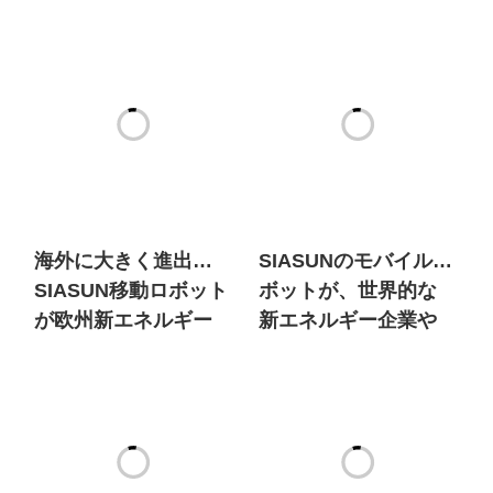
海外に大きく進出！
SIASUNのモバイルロ
SIASUN移動ロボット
ボットが、世界的な
が欧州新エネルギー
新エネルギー企業や
市場に大量参入
100年以上の歴史を持
つ自動車ブランドか
ら選ばれている理由
は何だろうか？