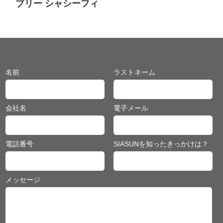
ブリー シャシーフィ
ット 移動ロボット
名前
*
ラストネーム
*
会社名
*
電子メール
*
電話番号
*
SIASUNを知ったきっかけは？
*
メッセージ
*