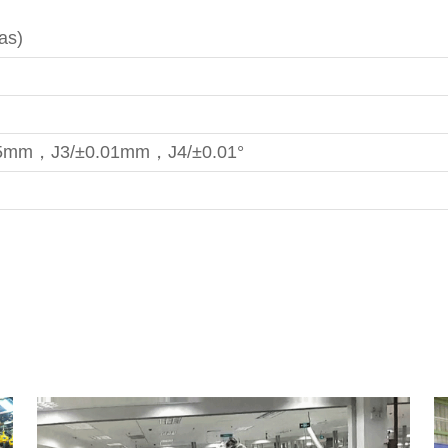
ras)
25mm，J3/±0.01mm，J4/±0.01°