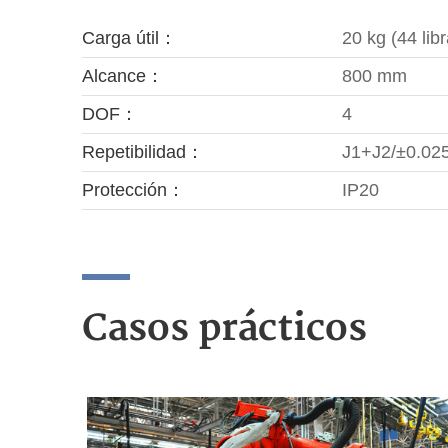
Carga útil：
20 kg (44 lib
Alcance：
800 mm
DOF：
4
Repetibilidad：
J1+J2/±0.0
Protección：
IP20
Casos prácticos