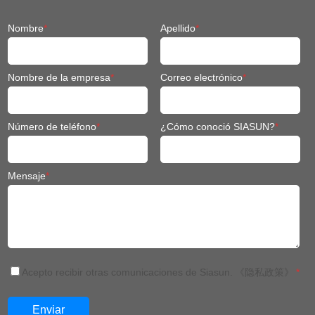
Nombre
*
Apellido
*
Nombre de la empresa
*
Correo electrónico
*
Número de teléfono
*
¿Cómo conoció SIASUN?
*
Mensaje
*
Acepto recibir otras comunicaciones de Siasun.
《隐私政策》
*