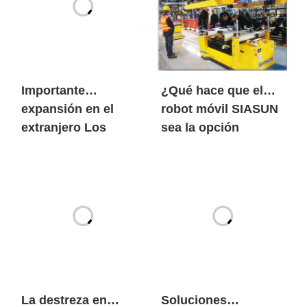
Importante
¿Qué hace que el
expansión en el
robot móvil SIASUN
extranjero Los
sea la opción
robots móviles de
preferida tanto de
SIASUN entran en
los gigantes
grandes volúmenes
mundiales de las
en el mercado
nuevas energías
europeo de las
como de las marcas
nuevas energías
de automóviles
centenarias?
La destreza en
Soluciones