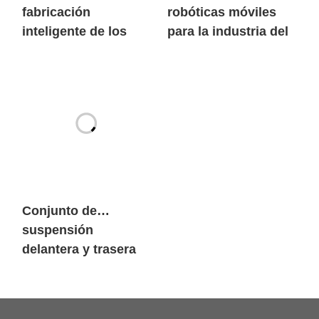
fabricación
robóticas móviles
inteligente de los
para la industria del
robots móviles de
litio
carga pesada
SIASUN
Conjunto de
suspensión
delantera y trasera
Chasis Fit Robot
móvil