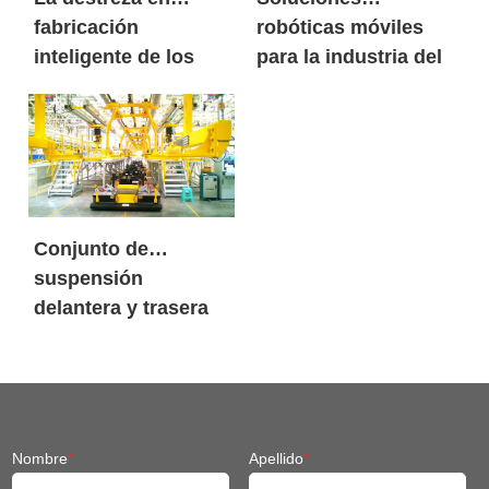
fabricación
robóticas móviles
inteligente de los
para la industria del
robots móviles de
litio
carga pesada
SIASUN
Conjunto de
suspensión
delantera y trasera
Chasis Fit Robot
móvil
Nombre
*
Apellido
*