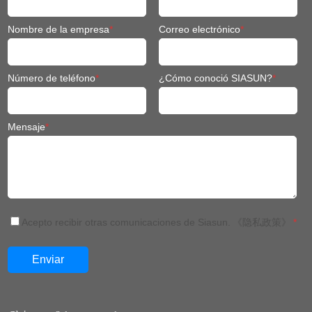
Nombre de la empresa
*
Correo electrónico
*
Número de teléfono
*
¿Cómo conoció SIASUN?
*
Mensaje
*
Acepto recibir otras comunicaciones de Siasun.
《隐私政策》
*