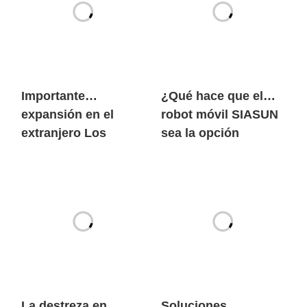
Importante
¿Qué hace que el
expansión en el
robot móvil SIASUN
extranjero Los
sea la opción
robots móviles de
preferida tanto de
SIASUN entran en
los gigantes
grandes volúmenes
mundiales de las
en el mercado
nuevas energías
europeo de las
como de las marcas
nuevas energías
de automóviles
centenarias?
La destreza en
Soluciones