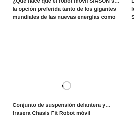
s
¿Qué hace que el robot móvil SIASUN sea
L
la opción preferida tanto de los gigantes
mundiales de las nuevas energías como
de las marcas de automóviles
centenarias?
Conjunto de suspensión delantera y
trasera Chasis Fit Robot móvil