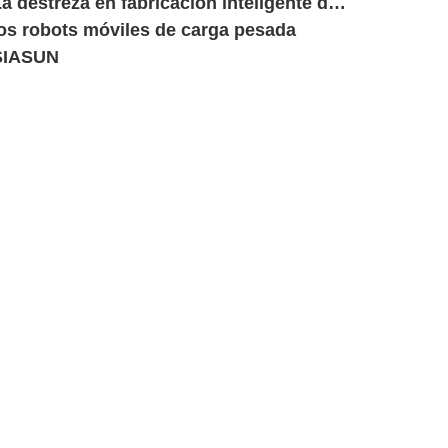
a destreza en fabricación inteligente de
los robots móviles de carga pesada
SIASUN