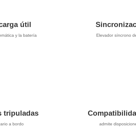
carga útil
Sincronizac
emática y la batería
Elevador síncrono de
 tripuladas
Compatibilida
rario a bordo
admite disposicion