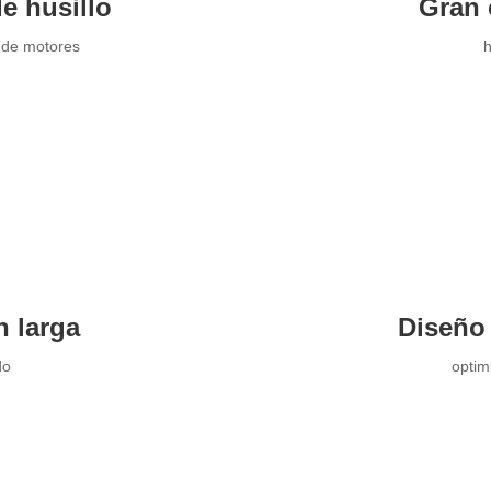
e husillo
Gran 
e de motores
h
n larga
Diseño 
do
optim