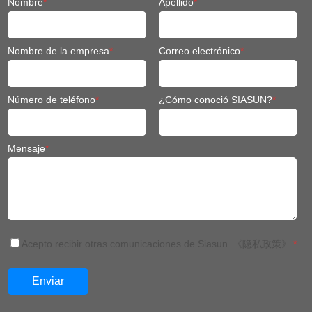
Nombre
*
Apellido
*
Nombre de la empresa
*
Correo electrónico
*
Número de teléfono
*
¿Cómo conoció SIASUN?
*
Mensaje
*
Acepto recibir otras comunicaciones de Siasun.
《隐私政策》
*