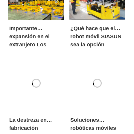
Importante
¿Qué hace que el
expansión en el
robot móvil SIASUN
extranjero Los
sea la opción
robots móviles de
preferida tanto de
SIASUN entran en
los gigantes
grandes volúmenes
mundiales de las
en el mercado
nuevas energías
europeo de las
como de las marcas
nuevas energías
de automóviles
centenarias?
La destreza en
Soluciones
fabricación
robóticas móviles