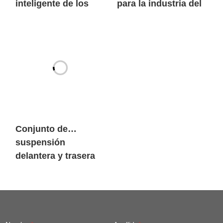
inteligente de los
para la industria del
robots móviles de
litio
carga pesada
SIASUN
Conjunto de
suspensión
delantera y trasera
Chasis Fit Robot
móvil