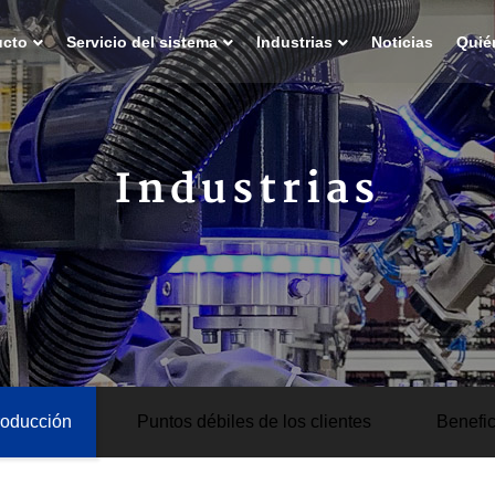
ucto
Servicio del sistema
Industrias
Noticias
Quié
Industrias
roducción
Puntos débiles de los clientes
Benefic