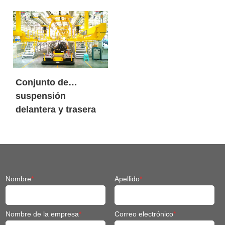
robots móviles de
litio
carga pesada
SIASUN
Conjunto de
suspensión
delantera y trasera
Chasis Fit Robot
móvil
Nombre
*
Apellido
*
Nombre de la empresa
*
Correo electrónico
*