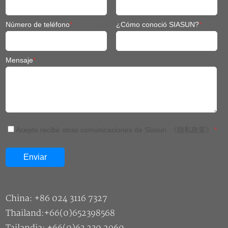
Número de teléfono
*
¿Cómo conoció SIASUN?
*
Mensaje
*
Acepto recibir otras comunicaciones de Siasun.
《隐私政策》
*
China: +86 024 3116 7327
Thailand:+66(0)652398568
Tailandia: +66(0)63 230 2960