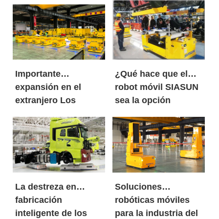
Importante
¿Qué hace que el
expansión en el
robot móvil SIASUN
extranjero Los
sea la opción
robots móviles de
preferida tanto de
SIASUN entran en
los gigantes
grandes volúmenes
mundiales de las
en el mercado
nuevas energías
europeo de las
como de las marcas
nuevas energías
de automóviles
La destreza en
Soluciones
centenarias?
fabricación
robóticas móviles
inteligente de los
para la industria del