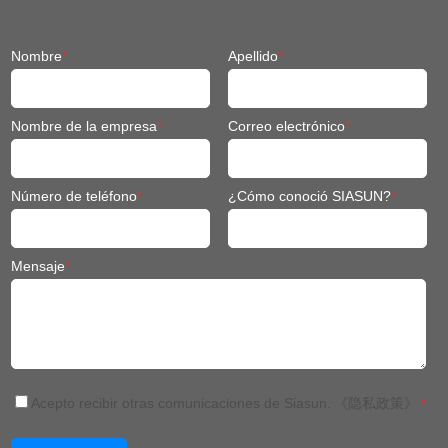
buques
ingeniería
Nombre
*
Apellido
*
Nombre de la empresa
*
Correo electrónico
*
Número de teléfono
*
¿Cómo conoció SIASUN?
*
Mensaje
*
Acepto recibir otras comunicaciones de Siasun.
《隐私政策》
*